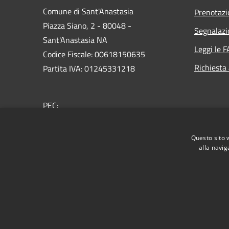
Comune di Sant'Anastasia
Prenotaz
Piazza Siano, 2 - 80048 -
Segnalazi
Sant'Anastasia NA
Leggi le 
Codice Fiscale: 00618150635
Richiesta
Partita IVA: 01245331218
PEC:
protocollo@pec.comunesantanastasia.it
Centralino Unico: 0818930111
Questo sito 
alla navig
RSS
Accessibilità
Privacy
Cookie
Mappa de