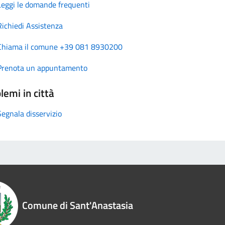
Leggi le domande frequenti
Richiedi Assistenza
Chiama il comune +39 081 8930200
Prenota un appuntamento
lemi in città
Segnala disservizio
Comune di Sant'Anastasia