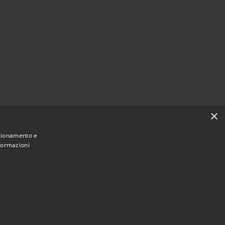
×
nzionamento e
nformazioni
Municipium
Accesso
ne di Sant'Anastasia • Powered by
•
redazione