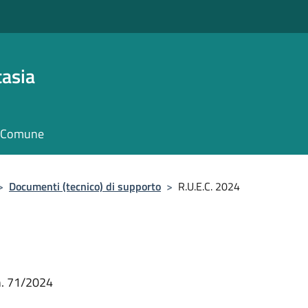
asia
il Comune
>
Documenti (tecnico) di supporto
>
R.U.E.C. 2024
 n. 71/2024