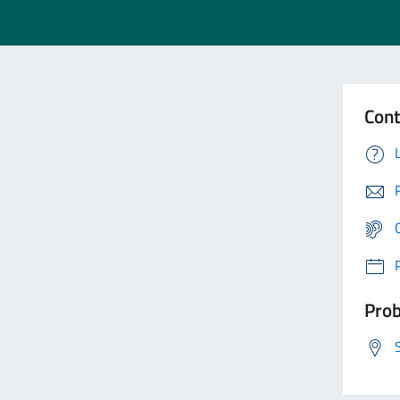
Cont
Prob