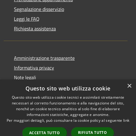
Segnalazione disservizio
Leggi le FAQ
Richiesta assistenza
Amministrazione trasparente
Informativa privacy
Note legali
×
Dichiarazione di accessibilità
Questo sito web utilizza cookie
Questo sito web utilizza cookie tecnici e assimilati strettamente
necessari al corretto funzionamento e alla navigazione del sito,
nonché un cookie tecnico analitico al solo fine di elaborare
informazioni statistiche, aggregate e anonime.
RSS
Copyright © 2026 • Comune di
Per maggiori dettagli, può consultare la cookie policy al seguente
link
Accessibilità
Sant'Anastasia • Powered by
Privacy
Municipium
Accesso
•
RIFIUTA TUTTO
ACCETTA TUTTO