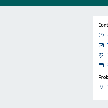
Cont
Prob