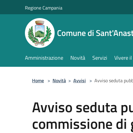
Salta al contenuto principale
Regione Campania
Comune di Sant'Anast
Amministrazione
Novità
Servizi
Vivere 
Home
>
Novità
>
Avvisi
>
Avviso seduta pubb
Avviso seduta pu
commissione di 