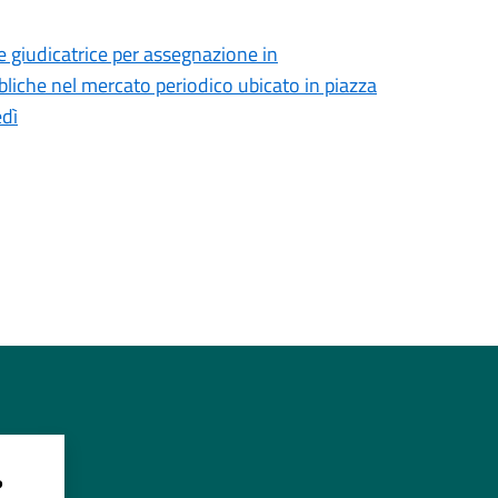
giudicatrice per assegnazione in
liche nel mercato periodico ubicato in piazza
edì
?