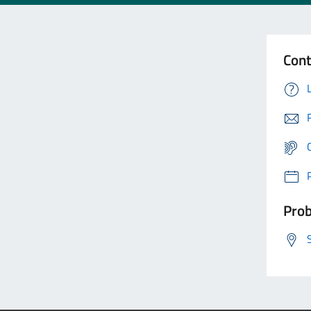
Cont
Prob