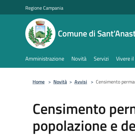
Salta al contenuto principale
Regione Campania
Comune di Sant'Anast
Amministrazione
Novità
Servizi
Vivere 
Home
>
Novità
>
Avvisi
>
Censimento permane
Censimento perm
popolazione e de