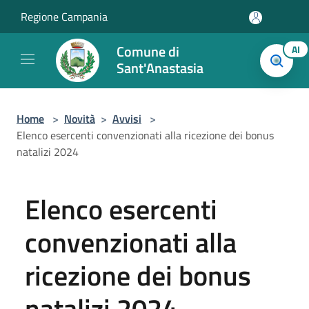
Salta al contenuto principale
Regione Campania
Comune di
AI
Sant'Anastasia
Home
>
Novità
>
Avvisi
>
Elenco esercenti convenzionati alla ricezione dei bonus
natalizi 2024
Elenco esercenti
convenzionati alla
ricezione dei bonus
natalizi 2024