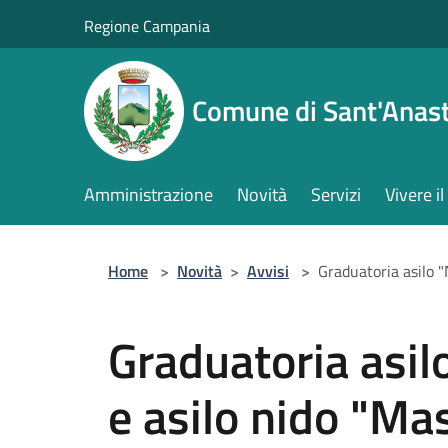
Salta al contenuto principale
Regione Campania
Comune di Sant'Anast
Amministrazione
Novità
Servizi
Vivere 
Home
>
Novità
>
Avvisi
>
Graduatoria asilo 
Graduatoria asi
e asilo nido "Ma