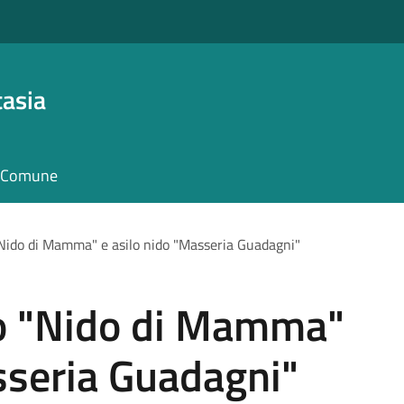
asia
il Comune
"Nido di Mamma" e asilo nido "Masseria Guadagni"
lo "Nido di Mamma"
sseria Guadagni"