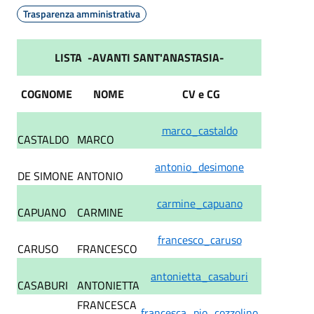
Trasparenza amministrativa
LISTA -AVANTI SANT'ANASTASIA-
COGNOME
NOME
CV e
CG
marco_castaldo
CASTALDO
MARCO
antonio_desimone
DE SIMONE
ANTONIO
carmine_capuano
CAPUANO
CARMINE
francesco_caruso
CARUSO
FRANCESCO
antonietta_casaburi
CASABURI
ANTONIETTA
FRANCESCA
francesca_pio_cozzolino