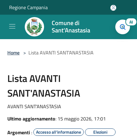
Salta al contenuto principale
Regione Campania
Comune di
AI
Sant'Anastasia
Home
>
Lista AVANTI SANT'ANASTASIA
Lista AVANTI
SANT'ANASTASIA
AVANTI SANT'ANASTASIA
Ultimo aggiornamento
: 15 maggio 2026, 17:01
Argomenti
:
Accesso all'informazione
Elezioni