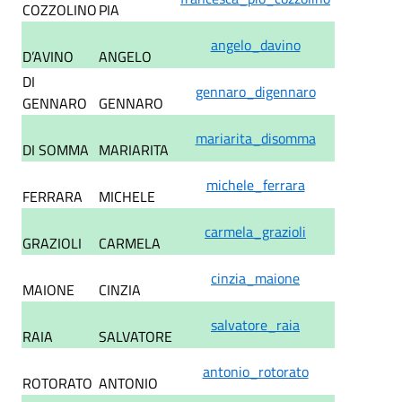
COZZOLINO
PIA
angelo_davino
D’AVINO
ANGELO
DI
gennaro_digennaro
GENNARO
GENNARO
mariarita_disomma
DI SOMMA
MARIARITA
michele_ferrara
FERRARA
MICHELE
carmela_grazioli
GRAZIOLI
CARMELA
cinzia_maione
MAIONE
CINZIA
salvatore_raia
RAIA
SALVATORE
antonio_rotorato
ROTORATO
ANTONIO