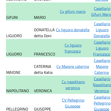
Casellario
Cv gifuni mario
Gifuni Mari
GIFUNI
MARIO
Casellario
DONATELLA
Cv liguoro donatella
Liguoro
LIGUORO
detta Doni
Donatella
Casellario
Cv liguoro
Liguoro
francesco
LIGUORO
FRANCESCO
Francesco
Casellario
CATERINA
Cv Maione caterina
Maione
MAIONE
detta Katia
Caterina
Casellario
Cv napolitano
Napolitan
veronica
NAPOLITANO
VERONICA
Veronica
Casellario
CV Pellegrino
Pellegrino
Giuseppe
PELLEGRINO
GIUSEPPE
Giuseppe