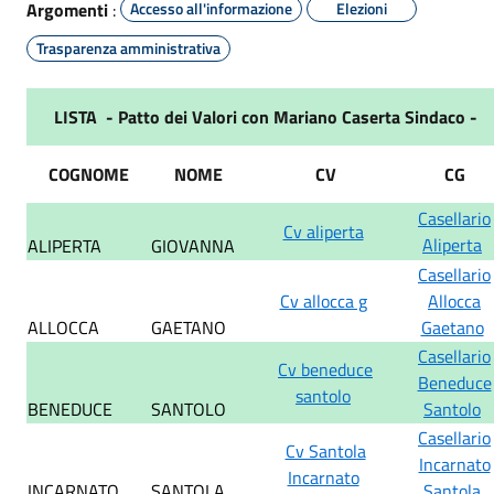
Argomenti
:
Accesso all'informazione
Elezioni
Trasparenza amministrativa
LISTA - Patto dei Valori con Mariano Caserta Sindaco -
COGNOME
NOME
CV
CG
Casellario
Cv aliperta
Aliperta
ALIPERTA
GIOVANNA
Casellario
Cv allocca g
Allocca
ALLOCCA
GAETANO
Gaetano
Casellario
Cv beneduce
Beneduce
santolo
BENEDUCE
SANTOLO
Santolo
Casellario
Cv Santola
Incarnato
Incarnato
INCARNATO
SANTOLA
Santola