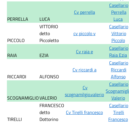
Casellario
Cv perrella
Perrella
PERRELLA
LUCA
Luca
VITTORIO
Casellario
detto
cv piccolo v
Vittorio
PICCOLO
Piccoletto
Piccolo
Casellario
Cv raia e
Raia Ezia
RAIA
EZIA
Casellario
Cv riccardi a
Riccardi
RICCARDI
ALFONSO
Alfonso
Casellario
Cv
Scognamigl
scognamilgio.valerio
SCOGNAMIGLIO
VALERIO
Valerio
FRANCESCO
Casellario
detto
Cv Tirelli francesco
Tirelli
TIRELLI
Dottorino
Francesco