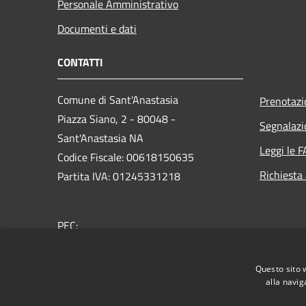
Personale Amministrativo
Documenti e dati
CONTATTI
Comune di Sant'Anastasia
Prenotaz
Piazza Siano, 2 - 80048 -
Segnalazi
Sant'Anastasia NA
Leggi le 
Codice Fiscale: 00618150635
Richiesta
Partita IVA: 01245331218
PEC:
protocollo@pec.comunesantanastasia.it
Centralino Unico: 0818930111
Questo sito 
alla navig