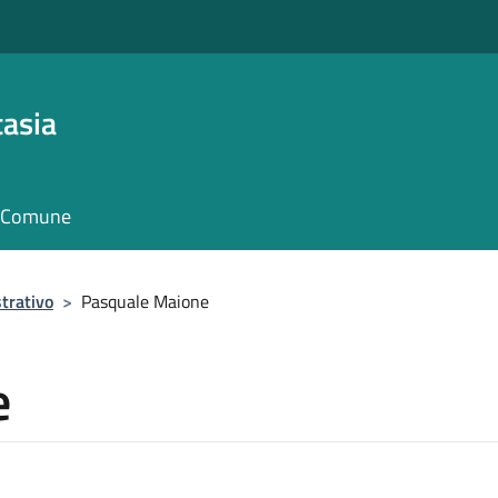
asia
il Comune
trativo
>
Pasquale Maione
e