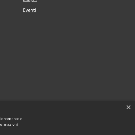
Eventi
×
nzionamento e
nformazioni