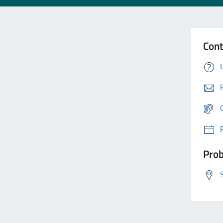
Cont
Prob