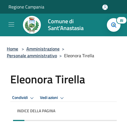
Salta al contenuto principale
Regione Campania
Comune di
AI
Sant'Anastasia
Home
>
Amministrazione
>
Personale amministrativo
>
Eleonora Tirella
Eleonora Tirella
Condividi
Vedi azioni
INDICE DELLA PAGINA