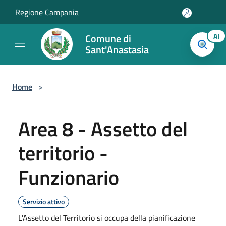
Salta al contenuto principale
Regione Campania
Comune di
AI
Sant'Anastasia
Home
>
Area 8 - Assetto del
territorio -
Funzionario
Servizio attivo
L'Assetto del Territorio si occupa della pianificazione