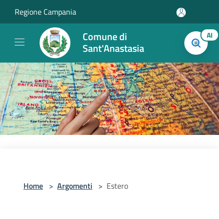
Salta al contenuto principale
Regione Campania
Comune di
AI
Sant'Anastasia
Home
>
Argomenti
>
Estero