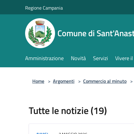
Salta al contenuto principale
Regione Campania
Comune di Sant'Anast
Amministrazione
Novità
Servizi
Vivere 
Home
>
Argomenti
>
Commercio al minuto
>
Tutte le notizie (19)