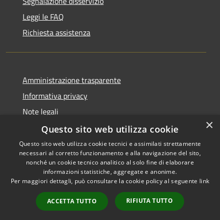
Segnalazione disservizio
Leggi le FAQ
Richiesta assistenza
Amministrazione trasparente
Informativa privacy
Note legali
×
Dichiarazione di accessibilità
Questo sito web utilizza cookie
Questo sito web utilizza cookie tecnici e assimilati strettamente
necessari al corretto funzionamento e alla navigazione del sito,
nonché un cookie tecnico analitico al solo fine di elaborare
informazioni statistiche, aggregate e anonime.
RSS
Copyright © 2026 • Comune di
Per maggiori dettagli, può consultare la cookie policy al seguente
link
Accessibilità
Sant'Anastasia • Powered by
Privacy
Municipium
Accesso
•
RIFIUTA TUTTO
ACCETTA TUTTO
Cookie
redazione