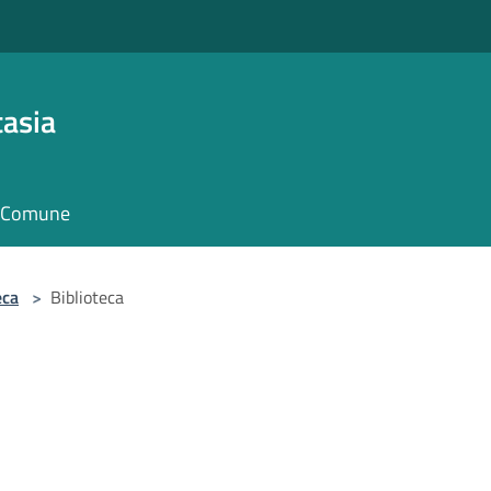
asia
il Comune
eca
>
Biblioteca