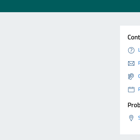
Cont
Prob