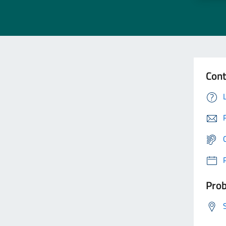
Cont
Prob