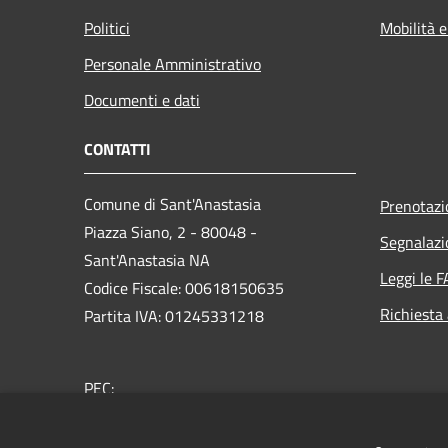
Politici
Mobilità e
Personale Amministrativo
Documenti e dati
CONTATTI
Comune di Sant'Anastasia
Prenotaz
Piazza Siano, 2 - 80048 -
Segnalazi
Sant'Anastasia NA
Leggi le 
Codice Fiscale: 00618150635
Richiesta
Partita IVA: 01245331218
PEC:
protocollo@pec.comunesantanastasia.it
Centralino Unico: 0818930111