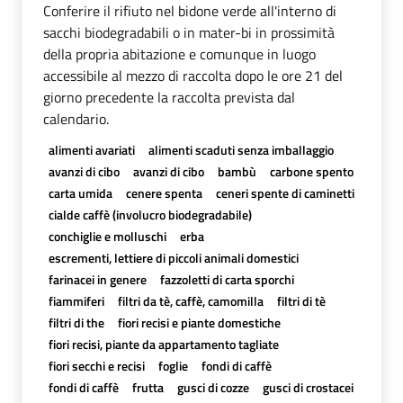
Conferire il rifiuto nel bidone verde all'interno di
sacchi biodegradabili o in mater-bi in prossimità
della propria abitazione e comunque in luogo
accessibile al mezzo di raccolta dopo le ore 21 del
giorno precedente la raccolta prevista dal
calendario.
alimenti avariati
alimenti scaduti senza imballaggio
avanzi di cibo
avanzi di cibo
bambù
carbone spento
carta umida
cenere spenta
ceneri spente di caminetti
cialde caffè (involucro biodegradabile)
conchiglie e molluschi
erba
escrementi, lettiere di piccoli animali domestici
farinacei in genere
fazzoletti di carta sporchi
fiammiferi
filtri da tè, caffè, camomilla
filtri di tè
filtri di the
fiori recisi e piante domestiche
fiori recisi, piante da appartamento tagliate
fiori secchi e recisi
foglie
fondi di caffè
fondi di caffè
frutta
gusci di cozze
gusci di crostacei