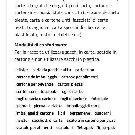
carte fotografiche e ogni tipo di carta, cartone e
cartoncino che sia stato sporcato (ad esempio carta
oleata, carta e cartone unti, fazzoletti di carta
usati, tovaglioli di carta sporchi di cibo, carta
plastificata, fustini del detersivo).
Modalità di conferimento
Per la raccolta utilizzare sacchi in carta, scatole in
cartone e non utilizzare sacchi in plastica.
blister
carta da pacchi pulita
cartoncino
cartone da imballaggio
cartone per alimenti
cartone per bevande
cartoni piegati
contenitori in tetrapak
fogli di carta
fogli di carta o cartone
fogli di cartone
fotocopie
giornali
giornali e riviste
imballaggi di carta
imballaggi di cartone
libri
pergamene
quaderni
riviste
sacchetti di carta
scatola in cartone per pizza
scatole per alimenti
scatoloni
Tetrapak
Tetra-pak