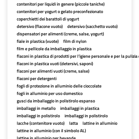
contenitori per liquidi in genere (piccole taniche)
contenitori per yogurt o gelato preconfezionato
coperchietti dei barattoli di yogurt
detersivo (flacone vuoto)
detersivo (sacchetto vuoto)
dispensatori per alimenti (creme, salse, yogurt)
fiale in plastica (vuote)
film di nylon
film e pellicole da imballaggio in plastica
flaconi in plastica di prodotti per l’igiene personale e per la pulizia
flaconi in plastica vuoti (detersivi, saponi)
flaconi per alimenti vuoti (creme, salse)
flaconi per detergenti
fogli di protezione in alluminio delle cioccolate
fogli in alluminio per uso domestico
gusci da imballaggio in polistirolo espanso
imballaggi in metallo
imballaggi in plastica
imballaggi in polistirolo
imballaggi in polistirolo
lacche (contenitore vuoto)
latta
lattine in alluminio
lattine in alluminio (con il simbolo AL)
lattine in alluminio per bevande