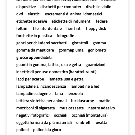
diapositive
dischetti per computer
dischi in vinile
dvd
elastici
escrementi di animali domestici
etichette adesive
etichette di indumenti
federe
feltrini
filo interdentale
fiori finti
floppy disk
forchette in plastica
fotografie
ganci per chiuderei sacchetti
giocattoli
gomma
gomma da masticare
gommapiuma
goniometri
grucce appendiabiti
guanti in gomma, lattice, usa e getta
guarnizioni
insetticidi per uso domestico (barattoli vuoti)
lacci per scarpe
lamette usa e getta
lampadine a incandescenza
lampadine a led
lampadine alogene
lana
lenzuola
lettiera sintetica per animali
lucidascarpe
matite
mozziconi di sigaretta
musicassette
nastro adesivo
negativi fotografici
occhiali
occhiali (montatura)
oggetti formati da più materiali
ombrelli
ovatta
palloni
palloni da gioco