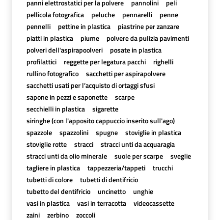
panni elettrostatici per la polvere
pannolini
peli
pellicola fotografica
peluche
pennarelli
penne
pennelli
pettine in plastica
piastrine per zanzare
piatti in plastica
piume
polvere da pulizia pavimenti
polveri dell'aspirapoolveri
posate in plastica
profilattici
reggette per legatura pacchi
righelli
rullino fotografico
sacchetti per aspirapolvere
sacchetti usati per l’acquisto di ortaggi sfusi
sapone in pezzi e saponette
scarpe
secchielli in plastica
sigarette
siringhe (con l'apposito cappuccio inserito sull'ago)
spazzole
spazzolini
spugne
stoviglie in plastica
stoviglie rotte
stracci
stracci unti da acquaragia
stracci unti da olio minerale
suole per scarpe
sveglie
tagliere in plastica
tappezzeria/tappeti
trucchi
tubetti di colore
tubetti di dentifricio
tubetto del dentifricio
uncinetto
unghie
vasi in plastica
vasi in terracotta
videocassette
zaini
zerbino
zoccoli