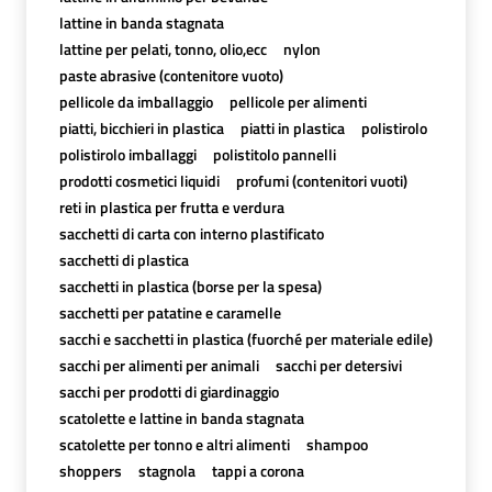
lattine in banda stagnata
lattine per pelati, tonno, olio,ecc
nylon
paste abrasive (contenitore vuoto)
pellicole da imballaggio
pellicole per alimenti
piatti, bicchieri in plastica
piatti in plastica
polistirolo
polistirolo imballaggi
polistitolo pannelli
prodotti cosmetici liquidi
profumi (contenitori vuoti)
reti in plastica per frutta e verdura
sacchetti di carta con interno plastificato
sacchetti di plastica
sacchetti in plastica (borse per la spesa)
sacchetti per patatine e caramelle
sacchi e sacchetti in plastica (fuorché per materiale edile)
sacchi per alimenti per animali
sacchi per detersivi
sacchi per prodotti di giardinaggio
scatolette e lattine in banda stagnata
scatolette per tonno e altri alimenti
shampoo
shoppers
stagnola
tappi a corona