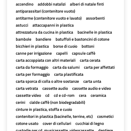
accendino
addobbi natalizi
alberi di natale finti
antiparassitari (contenitore vuoto)
antitarme (contenitore vuoto e lavato)
assorbenti
astucci
attaccapanni in plastica
attrezzatura da cucina in plastica
bacinelle in plastica
bambole
bandiere
batuffoli e bastoncini di cotone
bicchieri in plastica
borse di cuoio
bottoni
canne per irrigazione
capelli
capsule caffè
carta accoppiata con altri materiali
carta cerata
carta da formaggio
carta da salumi
carta per affettati
carta per formaggio
carta plastificata
carta sporca di colla o altre sostanze
carta unta
carta vetrata
cassette audio
cassette audio e video
cassette video
cd
cd e cd-rom
cera
ceramica
cerini
cialde caffè (non biodegradabili)
cinture in plastica, stoffa e cuoio
contenitori in plastica (bacinelle, terrine, etc)
cosmetici
cotone usato
cover di cellulari
cucchiai di legno
custodie per cd, musicassette, videocassette
dentiere