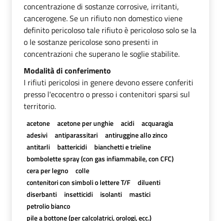
concentrazione di sostanze corrosive, irritanti,
cancerogene. Se un rifiuto non domestico viene
definito pericoloso tale rifiuto è pericoloso solo se la
o le sostanze pericolose sono presenti in
concentrazioni che superano le soglie stabilite.
Modalità di conferimento
I rifiuti pericolosi in genere devono essere conferiti
presso l'ecocentro o presso i contenitori sparsi sul
territorio.
acetone
acetone per unghie
acidi
acquaragia
adesivi
antiparassitari
antiruggine allo zinco
antitarli
battericidi
bianchetti e trieline
bombolette spray (con gas infiammabile, con CFC)
cera per legno
colle
contenitori con simboli o lettere T/F
diluenti
diserbanti
insetticidi
isolanti
mastici
petrolio bianco
pile a bottone (per calcolatrici, orologi, ecc.)