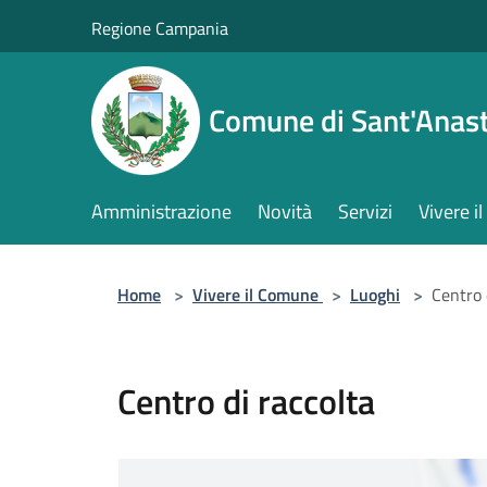
Salta al contenuto principale
Regione Campania
Comune di Sant'Anast
Amministrazione
Novità
Servizi
Vivere 
Home
>
Vivere il Comune
>
Luoghi
>
Centro 
Centro di raccolta