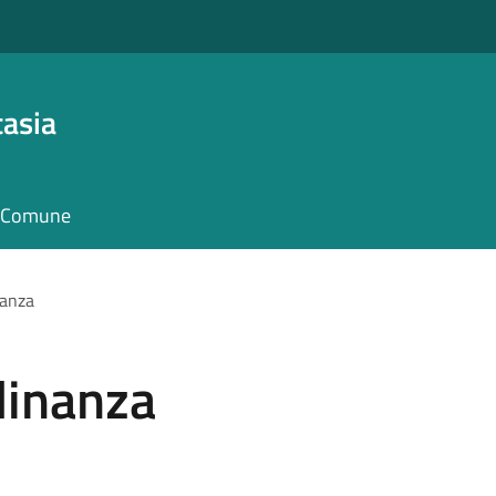
asia
il Comune
nanza
adinanza