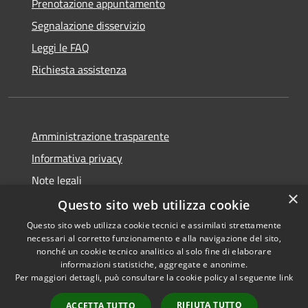
Prenotazione appuntamento
Segnalazione disservizio
Leggi le FAQ
Richiesta assistenza
Amministrazione trasparente
Informativa privacy
Note legali
×
Dichiarazione di accessibilità
Questo sito web utilizza cookie
Questo sito web utilizza cookie tecnici e assimilati strettamente
necessari al corretto funzionamento e alla navigazione del sito,
nonché un cookie tecnico analitico al solo fine di elaborare
informazioni statistiche, aggregate e anonime.
RSS
Copyright © 2026 • Comune di
Per maggiori dettagli, può consultare la cookie policy al seguente
link
Accessibilità
Sant'Anastasia • Powered by
Privacy
Municipium
Accesso
•
RIFIUTA TUTTO
ACCETTA TUTTO