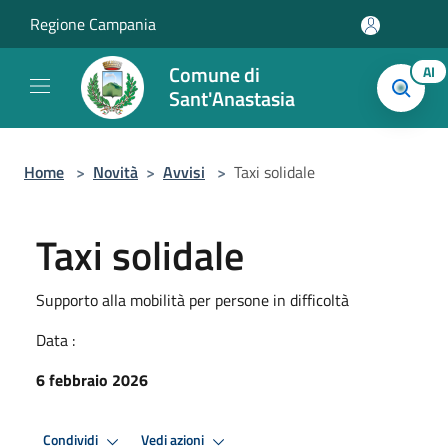
Salta al contenuto principale
Regione Campania
Comune di
AI
Sant'Anastasia
Home
>
Novità
>
Avvisi
>
Taxi solidale
Taxi solidale
Supporto alla mobilità per persone in difficoltà
Data :
6 febbraio 2026
Condividi
Vedi azioni