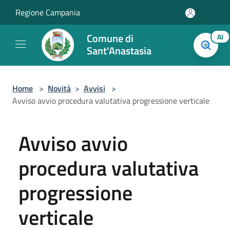
Salta al contenuto principale
Regione Campania
Comune di
AI
Sant'Anastasia
Home
>
Novità
>
Avvisi
>
Avviso avvio procedura valutativa progressione verticale
Avviso avvio
procedura valutativa
progressione
verticale