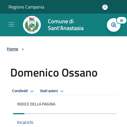
Salta al contenuto principale
Regione Campania
Comune di
AI
Sant'Anastasia
Home
>
Domenico Ossano
Condividi
Vedi azioni
INDICE DELLA PAGINA
Incarichi